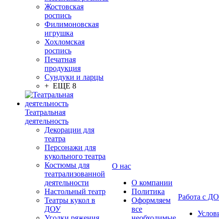
Жостовская
роспись
Филимоновская
игрушка
Хохломская
роспись
Печатная
продукция
Сундуки и ларцы
+ ЕЩЕ 8
Театральная
деятельность
Декорации для
театра
Персонажи для
кукольного театра
Костюмы для
О нас
театрализованной
деятельности
О компании
Настольный театр
Политика
Работа с Д
Театры кукол в
Оформляем
ДОУ
все
Услов
Уголки ряжения
необходимые