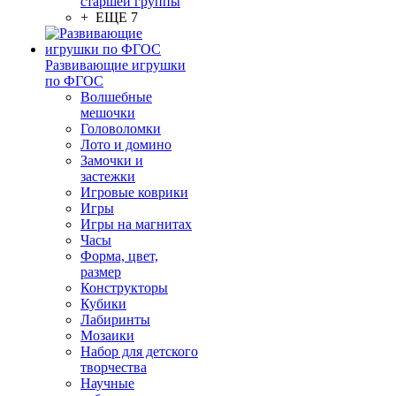
старшей группы
+ ЕЩЕ 7
Развивающие игрушки
по ФГОС
Волшебные
мешочки
Головоломки
Лото и домино
Замочки и
застежки
Игровые коврики
Игры
Игры на магнитах
Часы
Форма, цвет,
размер
Конструкторы
Кубики
Лабиринты
Мозаики
Набор для детского
творчества
Научные