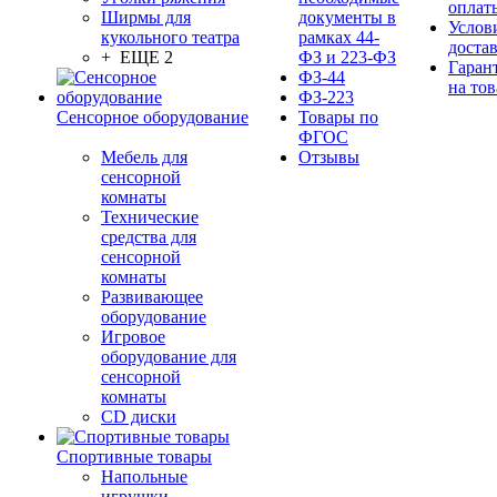
оплат
Ширмы для
документы в
Услов
кукольного театра
рамках 44-
доста
+ ЕЩЕ 2
ФЗ и 223-ФЗ
Гаран
ФЗ-44
на тов
ФЗ-223
Сенсорное оборудование
Товары по
ФГОС
Мебель для
Отзывы
сенсорной
комнаты
Технические
средства для
сенсорной
комнаты
Развивающее
оборудование
Игровое
оборудование для
сенсорной
комнаты
CD диски
Спортивные товары
Напольные
игрушки