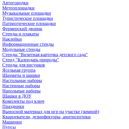
Автогородки
Метеоплощадки
Музыкальные площадки
Туристические площадки
Патриотические площадки
Фермерский дворик
Стенды и плакаты
Наклейки
Информационные стенды
Модульные стенды
Стенды "Визитная карточка детского сада"
Стенд "Календарь природы"
Стенды для рисунков
Ясельная группа
Шахматы и шашки
Настольные наборы
Настенные наборы
Напольные наборы
Шашки в ДОУ
Комплекты под ключ
Праздники
Выносной материал для игр на участке (зимний)
Кварцеватели, дезинфекторы, анитисептики
Машинки
Пупсы