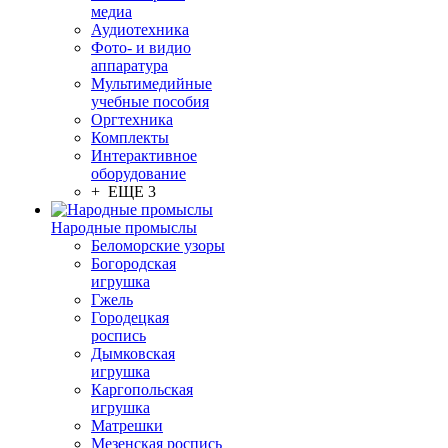
медиа
Аудиотехника
Фото- и видио
аппаратура
Мультимедийные
учебные пособия
Оргтехника
Комплекты
Интерактивное
оборудование
+ ЕЩЕ 3
Народные промыслы
Беломорские узоры
Богородская
игрушка
Гжель
Городецкая
роспись
Дымковская
игрушка
Каргопольская
игрушка
Матрешки
Мезенская роспись