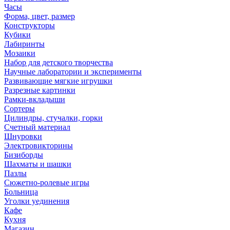
Часы
Форма, цвет, размер
Конструкторы
Кубики
Лабиринты
Мозаики
Набор для детского творчества
Научные лаборатории и эксперименты
Развивающие мягкие игрушки
Разрезные картинки
Рамки-вкладыши
Сортеры
Цилиндры, стучалки, горки
Счетный материал
Шнуровки
Электровикторины
Бизиборды
Шахматы и шашки
Пазлы
Сюжетно-ролевые игры
Больница
Уголки уединения
Кафе
Кухня
Магазин