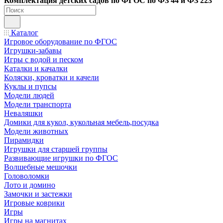
Ко
мплектация детских садов по ФГОC по ФЗ 44 и ФЗ 223
Каталог
Игровое оборудование по ФГОС
Игрушки-забавы
Игры с водой и песком
Каталки и качалки
Коляски, кроватки и качели
Куклы и пупсы
Модели людей
Модели транспорта
Неваляшки
Домики для кукол, кукольная мебель,посудка
Модели животных
Пирамидки
Игрушки для старшей группы
Развивающие игрушки по ФГОС
Волшебные мешочки
Головоломки
Лото и домино
Замочки и застежки
Игровые коврики
Игры
Игры на магнитах