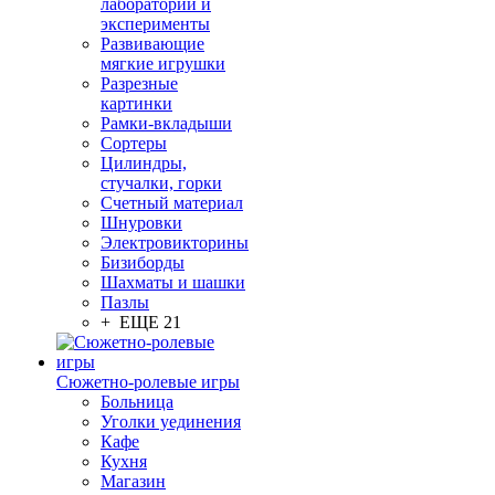
лаборатории и
эксперименты
Развивающие
мягкие игрушки
Разрезные
картинки
Рамки-вкладыши
Сортеры
Цилиндры,
стучалки, горки
Счетный материал
Шнуровки
Электровикторины
Бизиборды
Шахматы и шашки
Пазлы
+ ЕЩЕ 21
Сюжетно-ролевые игры
Больница
Уголки уединения
Кафе
Кухня
Магазин