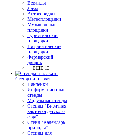
Веранды
Лазы
Автогородки
Метеоплощадки
Музыкальные
площадки
Туристические
площадки
Патриотические
площадки
Фермерский
дворик
+ ЕЩЕ 13
Стенды и плакаты
Наклейки
Информационные
стенды
Модульные стенды
Стенды "Визитная
карточка детского
сада"
Стенд "Календарь
природы"
Стенды для