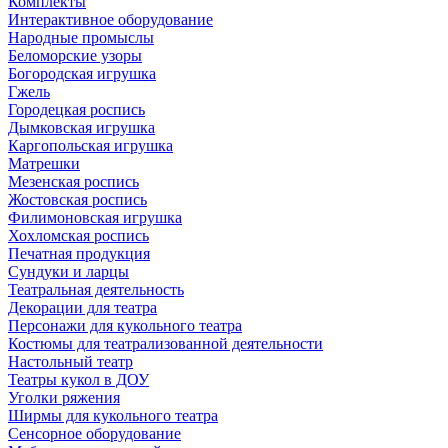
Комплекты
Интерактивное оборудование
Народные промыслы
Беломорские узоры
Богородская игрушка
Гжель
Городецкая роспись
Дымковская игрушка
Каргопольская игрушка
Матрешки
Мезенская роспись
Жостовская роспись
Филимоновская игрушка
Хохломская роспись
Печатная продукция
Сундуки и ларцы
Театральная деятельность
Декорации для театра
Персонажи для кукольного театра
Костюмы для театрализованной деятельности
Настольный театр
Театры кукол в ДОУ
Уголки ряжения
Ширмы для кукольного театра
Сенсорное оборудование