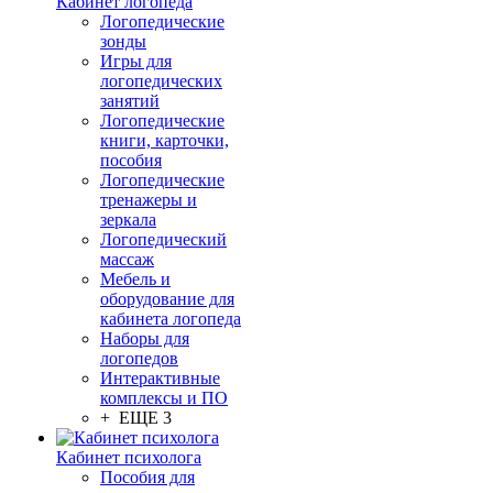
Кабинет логопеда
Логопедические
зонды
Игры для
логопедических
занятий
Логопедические
книги, карточки,
пособия
Логопедические
тренажеры и
зеркала
Логопедический
массаж
Мебель и
оборудование для
кабинета логопеда
Наборы для
логопедов
Интерактивные
комплексы и ПО
+ ЕЩЕ 3
Кабинет психолога
Пособия для