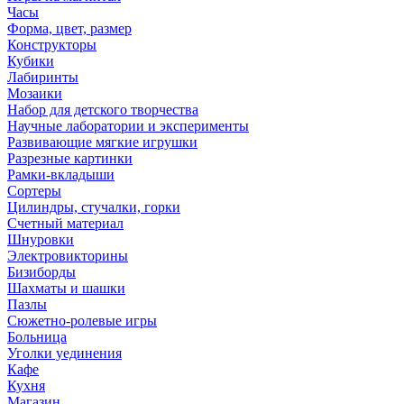
Часы
Форма, цвет, размер
Конструкторы
Кубики
Лабиринты
Мозаики
Набор для детского творчества
Научные лаборатории и эксперименты
Развивающие мягкие игрушки
Разрезные картинки
Рамки-вкладыши
Сортеры
Цилиндры, стучалки, горки
Счетный материал
Шнуровки
Электровикторины
Бизиборды
Шахматы и шашки
Пазлы
Сюжетно-ролевые игры
Больница
Уголки уединения
Кафе
Кухня
Магазин