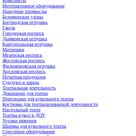
Комплекты
Интерактивное оборудование
Народные промыслы
Беломорские узоры
Богородская игрушка
Гжель
Городецкая роспись
Дымковская игрушка
Каргопольская игрушка
Матрешки
Мезенская роспись
Жостовская роспись
Филимоновская игрушка
Хохломская роспись
Печатная продукция
Сундуки и ларцы
Театральная деятельность
Декорации для театра
Персонажи для кукольного театра
Костюмы для театрализованной деятельности
Настольный театр
Театры кукол в ДОУ
Уголки ряжения
Ширмы для кукольного театра
Сенсорное оборудование