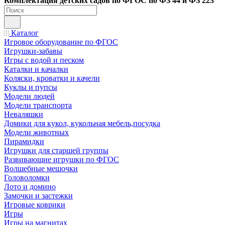
Ко
мплектация детских садов по ФГОC по ФЗ 44 и ФЗ 223
Каталог
Игровое оборудование по ФГОС
Игрушки-забавы
Игры с водой и песком
Каталки и качалки
Коляски, кроватки и качели
Куклы и пупсы
Модели людей
Модели транспорта
Неваляшки
Домики для кукол, кукольная мебель,посудка
Модели животных
Пирамидки
Игрушки для старшей группы
Развивающие игрушки по ФГОС
Волшебные мешочки
Головоломки
Лото и домино
Замочки и застежки
Игровые коврики
Игры
Игры на магнитах