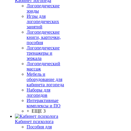
Кабинет логопеда
Логопедические
зонды
Игры для
логопедических
занятий
Логопедические
книги, карточки,
пособия
Логопедические
тренажеры и
зеркала
Логопедический
массаж
Мебель и
оборудование для
кабинета логопеда
Наборы для
логопедов
Интерактивные
комплексы и ПО
+ ЕЩЕ 3
Кабинет психолога
Пособия для