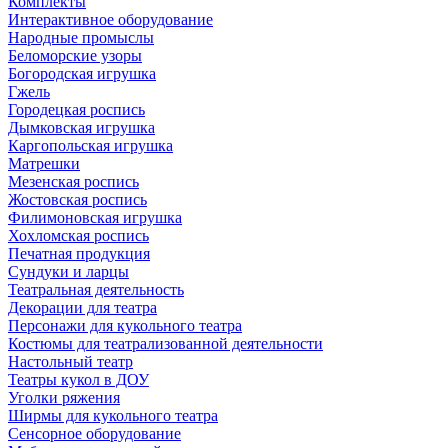
Комплекты
Интерактивное оборудование
Народные промыслы
Беломорские узоры
Богородская игрушка
Гжель
Городецкая роспись
Дымковская игрушка
Каргопольская игрушка
Матрешки
Мезенская роспись
Жостовская роспись
Филимоновская игрушка
Хохломская роспись
Печатная продукция
Сундуки и ларцы
Театральная деятельность
Декорации для театра
Персонажи для кукольного театра
Костюмы для театрализованной деятельности
Настольный театр
Театры кукол в ДОУ
Уголки ряжения
Ширмы для кукольного театра
Сенсорное оборудование