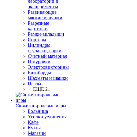
лаборатории и
эксперименты
Развивающие
мягкие игрушки
Разрезные
картинки
Рамки-вкладыши
Сортеры
Цилиндры,
стучалки, горки
Счетный материал
Шнуровки
Электровикторины
Бизиборды
Шахматы и шашки
Пазлы
+ ЕЩЕ 21
Сюжетно-ролевые игры
Больница
Уголки уединения
Кафе
Кухня
Магазин