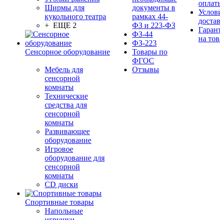
оплат
Ширмы для
документы в
Услов
кукольного театра
рамках 44-
доста
+ ЕЩЕ 2
ФЗ и 223-ФЗ
Гаран
ФЗ-44
на тов
ФЗ-223
Сенсорное оборудование
Товары по
ФГОС
Мебель для
Отзывы
сенсорной
комнаты
Технические
средства для
сенсорной
комнаты
Развивающее
оборудование
Игровое
оборудование для
сенсорной
комнаты
CD диски
Спортивные товары
Напольные
игрушки