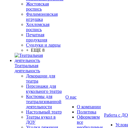
Жостовская
роспись
Филимоновская
игрушка
Хохломская
роспись
Печатная
продукция
Сундуки и ларцы
+ ЕЩЕ 8
Театральная
деятельность
Декорации для
театра
Персонажи для
кукольного театра
Костюмы для
О нас
театрализованной
деятельности
О компании
Настольный театр
Политика
Работа с Д
Театры кукол в
Оформляем
ДОУ
все
Услов
Уголки ряжения
необходимые