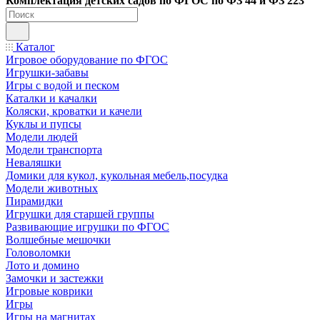
Ко
мплектация детских садов по ФГОC по ФЗ 44 и ФЗ 223
Каталог
Игровое оборудование по ФГОС
Игрушки-забавы
Игры с водой и песком
Каталки и качалки
Коляски, кроватки и качели
Куклы и пупсы
Модели людей
Модели транспорта
Неваляшки
Домики для кукол, кукольная мебель,посудка
Модели животных
Пирамидки
Игрушки для старшей группы
Развивающие игрушки по ФГОС
Волшебные мешочки
Головоломки
Лото и домино
Замочки и застежки
Игровые коврики
Игры
Игры на магнитах