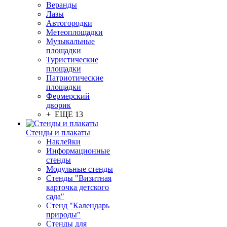
Веранды
Лазы
Автогородки
Метеоплощадки
Музыкальные
площадки
Туристические
площадки
Патриотические
площадки
Фермерский
дворик
+ ЕЩЕ 13
Стенды и плакаты
Наклейки
Информационные
стенды
Модульные стенды
Стенды "Визитная
карточка детского
сада"
Стенд "Календарь
природы"
Стенды для