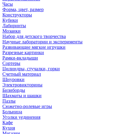
Часы
Форма, цвет, размер
Конструкторы
Кубики
Лабиринты
Мозаики
Набор для детского творчества
Научные лаборатории и эксперименты
Развивающие мягкие игрушки
Разрезные картинки
Рамки-вкладыши
Сортеры
Цилиндры, стучалки, горки
Счетный материал
Шнуровки
Электровикторины
Бизиборды
Шахматы и шашки
Пазлы
Сюжетно-ролевые игры
Больница
Уголки уединения
Кафе
Кухня
Магазин