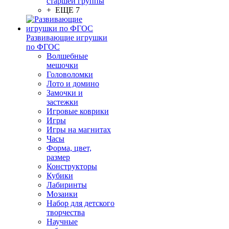
старшей группы
+ ЕЩЕ 7
Развивающие игрушки
по ФГОС
Волшебные
мешочки
Головоломки
Лото и домино
Замочки и
застежки
Игровые коврики
Игры
Игры на магнитах
Часы
Форма, цвет,
размер
Конструкторы
Кубики
Лабиринты
Мозаики
Набор для детского
творчества
Научные