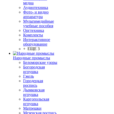
медиа
Аудиотехника
Фото- и видио
аппаратура
Мультимедийные
учебные пособия
Оргтехника
Комплекты
Интерактивное
оборудование
+ ЕЩЕ 3
Народные промыслы
Беломорские узоры
Богородская
игрушка
Гжель
Городецкая
роспись
Дымковская
игрушка
Каргопольская
игрушка
Матрешки
Мезенская роспись