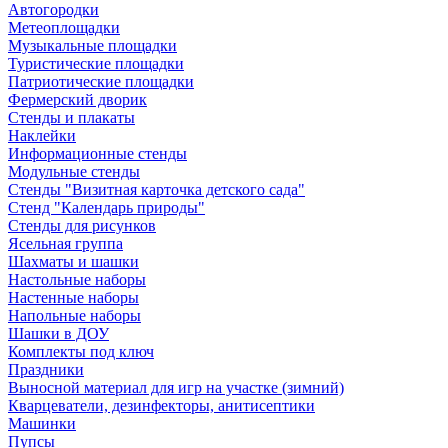
Автогородки
Метеоплощадки
Музыкальные площадки
Туристические площадки
Патриотические площадки
Фермерский дворик
Стенды и плакаты
Наклейки
Информационные стенды
Модульные стенды
Стенды "Визитная карточка детского сада"
Стенд "Календарь природы"
Стенды для рисунков
Ясельная группа
Шахматы и шашки
Настольные наборы
Настенные наборы
Напольные наборы
Шашки в ДОУ
Комплекты под ключ
Праздники
Выносной материал для игр на участке (зимний)
Кварцеватели, дезинфекторы, анитисептики
Машинки
Пупсы