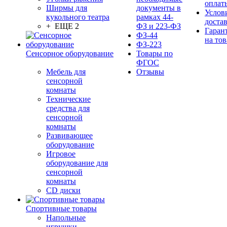
оплат
Ширмы для
документы в
Услов
кукольного театра
рамках 44-
доста
+ ЕЩЕ 2
ФЗ и 223-ФЗ
Гаран
ФЗ-44
на тов
ФЗ-223
Сенсорное оборудование
Товары по
ФГОС
Мебель для
Отзывы
сенсорной
комнаты
Технические
средства для
сенсорной
комнаты
Развивающее
оборудование
Игровое
оборудование для
сенсорной
комнаты
CD диски
Спортивные товары
Напольные
игрушки