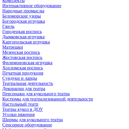
Комплекты
Интерактивное оборудование
Народные промыслы
Беломорские узоры
Богородская игрушка
Гжель
Городецкая роспись
Дымковская игрушка
Каргопольская игрушка
Матрешки
Мезенская роспись
Жостовская роспись
Филимоновская игрушка
Хохломская роспись
Печатная продукция
Сундуки и ларцы
Театральная деятельность
Декорации для театра
Персонажи для кукольного театра
Костюмы для театрализованной деятельности
Настольный театр
Театры кукол в ДОУ
Уголки ряжения
Ширмы для кукольного театра
Сенсорное оборудование