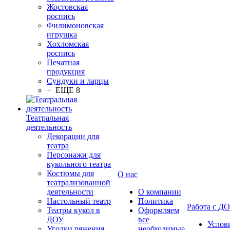
Жостовская
роспись
Филимоновская
игрушка
Хохломская
роспись
Печатная
продукция
Сундуки и ларцы
+ ЕЩЕ 8
Театральная
деятельность
Декорации для
театра
Персонажи для
кукольного театра
Костюмы для
О нас
театрализованной
деятельности
О компании
Настольный театр
Политика
Работа с Д
Театры кукол в
Оформляем
ДОУ
все
Услов
Уголки ряжения
необходимые