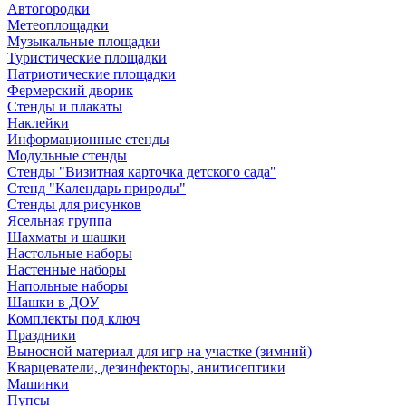
Автогородки
Метеоплощадки
Музыкальные площадки
Туристические площадки
Патриотические площадки
Фермерский дворик
Стенды и плакаты
Наклейки
Информационные стенды
Модульные стенды
Стенды "Визитная карточка детского сада"
Стенд "Календарь природы"
Стенды для рисунков
Ясельная группа
Шахматы и шашки
Настольные наборы
Настенные наборы
Напольные наборы
Шашки в ДОУ
Комплекты под ключ
Праздники
Выносной материал для игр на участке (зимний)
Кварцеватели, дезинфекторы, анитисептики
Машинки
Пупсы