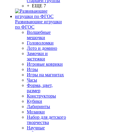
старшей группы
+ ЕЩЕ 7
Развивающие игрушки
по ФГОС
Волшебные
мешочки
Головоломки
Лото и домино
Замочки и
застежки
Игровые коврики
Игры
Игры на магнитах
Часы
Форма, цвет,
размер
Конструкторы
Кубики
Лабиринты
Мозаики
Набор для детского
творчества
Научные