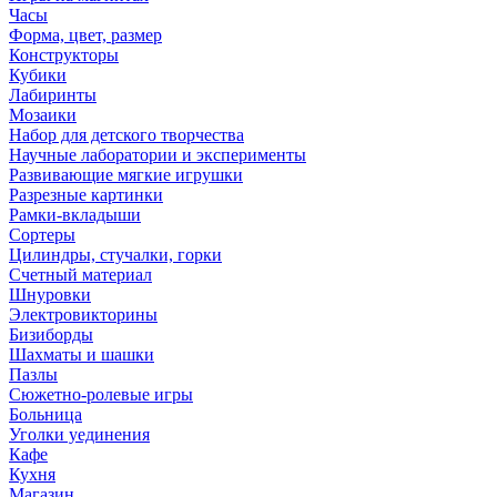
Часы
Форма, цвет, размер
Конструкторы
Кубики
Лабиринты
Мозаики
Набор для детского творчества
Научные лаборатории и эксперименты
Развивающие мягкие игрушки
Разрезные картинки
Рамки-вкладыши
Сортеры
Цилиндры, стучалки, горки
Счетный материал
Шнуровки
Электровикторины
Бизиборды
Шахматы и шашки
Пазлы
Сюжетно-ролевые игры
Больница
Уголки уединения
Кафе
Кухня
Магазин