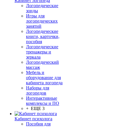
Кабинет логопеда
Логопедические
зонды
Игры для
логопедических
занятий
Логопедические
книги, карточки,
пособия
Логопедические
тренажеры и
зеркала
Логопедический
массаж
Мебель и
оборудование для
кабинета логопеда
Наборы для
логопедов
Интерактивные
комплексы и ПО
+ ЕЩЕ 3
Кабинет психолога
Пособия для