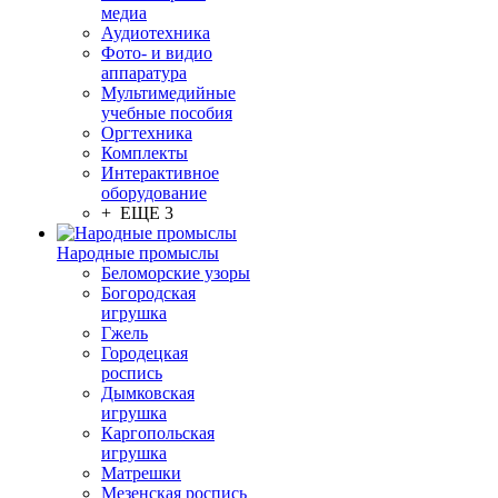
медиа
Аудиотехника
Фото- и видио
аппаратура
Мультимедийные
учебные пособия
Оргтехника
Комплекты
Интерактивное
оборудование
+ ЕЩЕ 3
Народные промыслы
Беломорские узоры
Богородская
игрушка
Гжель
Городецкая
роспись
Дымковская
игрушка
Каргопольская
игрушка
Матрешки
Мезенская роспись