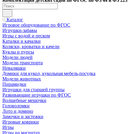
Ко
мплектация детских садов по ФГОC по ФЗ 44 и ФЗ 223
Каталог
Игровое оборудование по ФГОС
Игрушки-забавы
Игры с водой и песком
Каталки и качалки
Коляски, кроватки и качели
Куклы и пупсы
Модели людей
Модели транспорта
Неваляшки
Домики для кукол, кукольная мебель,посудка
Модели животных
Пирамидки
Игрушки для старшей группы
Развивающие игрушки по ФГОС
Волшебные мешочки
Головоломки
Лото и домино
Замочки и застежки
Игровые коврики
Игры
Игры на магнитах