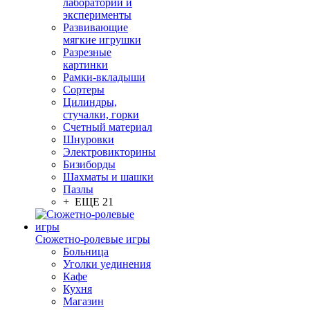
лаборатории и
эксперименты
Развивающие
мягкие игрушки
Разрезные
картинки
Рамки-вкладыши
Сортеры
Цилиндры,
стучалки, горки
Счетный материал
Шнуровки
Электровикторины
Бизиборды
Шахматы и шашки
Пазлы
+ ЕЩЕ 21
Сюжетно-ролевые игры
Больница
Уголки уединения
Кафе
Кухня
Магазин