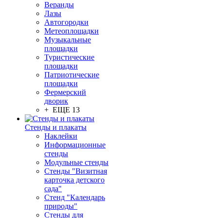
Веранды
Лазы
Автогородки
Метеоплощадки
Музыкальные
площадки
Туристические
площадки
Патриотические
площадки
Фермерский
дворик
+ ЕЩЕ 13
Стенды и плакаты
Наклейки
Информационные
стенды
Модульные стенды
Стенды "Визитная
карточка детского
сада"
Стенд "Календарь
природы"
Стенды для