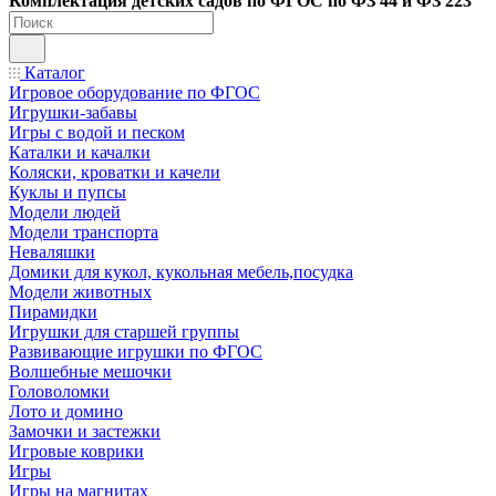
Ко
мплектация детских садов по ФГОC по ФЗ 44 и ФЗ 223
Каталог
Игровое оборудование по ФГОС
Игрушки-забавы
Игры с водой и песком
Каталки и качалки
Коляски, кроватки и качели
Куклы и пупсы
Модели людей
Модели транспорта
Неваляшки
Домики для кукол, кукольная мебель,посудка
Модели животных
Пирамидки
Игрушки для старшей группы
Развивающие игрушки по ФГОС
Волшебные мешочки
Головоломки
Лото и домино
Замочки и застежки
Игровые коврики
Игры
Игры на магнитах