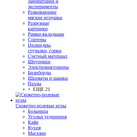
лаборатории и
эксперименты
Развивающие
мягкие игрушки
Разрезные
картинки
Рамки-вкладыши
Сортеры
Цилиндры,
стучалки, горки
Счетный материал
Шнуровки
Электровикторины
Бизиборды
Шахматы и шашки
Пазлы
+ ЕЩЕ 21
Сюжетно-ролевые игры
Больница
Уголки уединения
Кафе
Кухня
Магазин