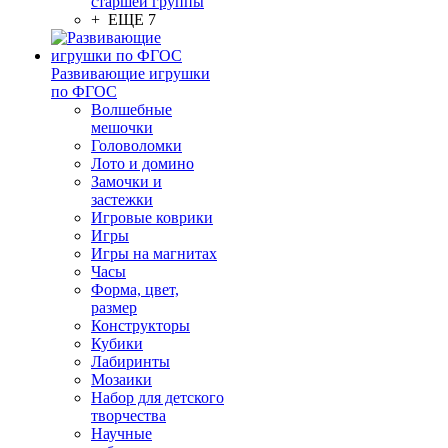
старшей группы
+ ЕЩЕ 7
Развивающие игрушки
по ФГОС
Волшебные
мешочки
Головоломки
Лото и домино
Замочки и
застежки
Игровые коврики
Игры
Игры на магнитах
Часы
Форма, цвет,
размер
Конструкторы
Кубики
Лабиринты
Мозаики
Набор для детского
творчества
Научные