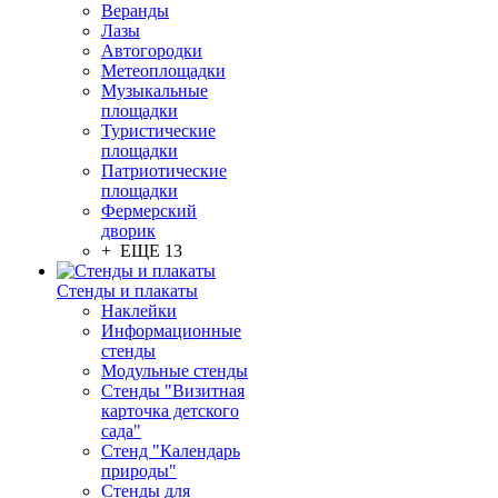
Веранды
Лазы
Автогородки
Метеоплощадки
Музыкальные
площадки
Туристические
площадки
Патриотические
площадки
Фермерский
дворик
+ ЕЩЕ 13
Стенды и плакаты
Наклейки
Информационные
стенды
Модульные стенды
Стенды "Визитная
карточка детского
сада"
Стенд "Календарь
природы"
Стенды для