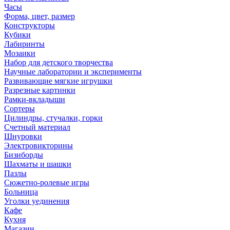
Часы
Форма, цвет, размер
Конструкторы
Кубики
Лабиринты
Мозаики
Набор для детского творчества
Научные лаборатории и эксперименты
Развивающие мягкие игрушки
Разрезные картинки
Рамки-вкладыши
Сортеры
Цилиндры, стучалки, горки
Счетный материал
Шнуровки
Электровикторины
Бизиборды
Шахматы и шашки
Пазлы
Сюжетно-ролевые игры
Больница
Уголки уединения
Кафе
Кухня
Магазин