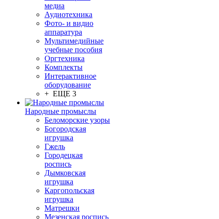
медиа
Аудиотехника
Фото- и видио
аппаратура
Мультимедийные
учебные пособия
Оргтехника
Комплекты
Интерактивное
оборудование
+ ЕЩЕ 3
Народные промыслы
Беломорские узоры
Богородская
игрушка
Гжель
Городецкая
роспись
Дымковская
игрушка
Каргопольская
игрушка
Матрешки
Мезенская роспись