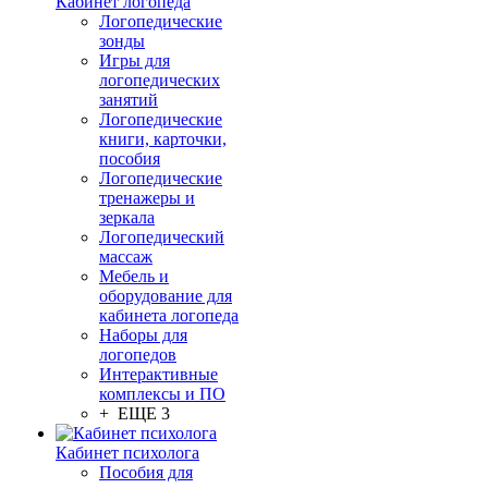
Кабинет логопеда
Логопедические
зонды
Игры для
логопедических
занятий
Логопедические
книги, карточки,
пособия
Логопедические
тренажеры и
зеркала
Логопедический
массаж
Мебель и
оборудование для
кабинета логопеда
Наборы для
логопедов
Интерактивные
комплексы и ПО
+ ЕЩЕ 3
Кабинет психолога
Пособия для