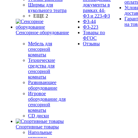
оплат
Ширмы для
документы в
Услов
кукольного театра
рамках 44-
доста
+ ЕЩЕ 2
ФЗ и 223-ФЗ
Гаран
ФЗ-44
на тов
ФЗ-223
Сенсорное оборудование
Товары по
ФГОС
Мебель для
Отзывы
сенсорной
комнаты
Технические
средства для
сенсорной
комнаты
Развивающее
оборудование
Игровое
оборудование для
сенсорной
комнаты
CD диски
Спортивные товары
Напольные
игрушки