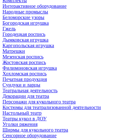
Комплекты
Интерактивное оборудование
Народные промыслы
Беломорские узоры
Богородская игрушка
Гжель
Городецкая роспись
Дымковская игрушка
Каргопольская игрушка
Матрешки
Мезенская роспись
Жостовская роспись
Филимоновская игрушка
Хохломская роспись
Печатная продукция
Сундуки и ларцы
Театральная деятельность
Декорации для театра
Персонажи для кукольного театра
Костюмы для театрализованной деятельности
Настольный театр
Театры кукол в ДОУ
Уголки ряжения
Ширмы для кукольного театра
Сенсорное оборудование