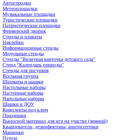
Автогородки
Метеоплощадки
Музыкальные площадки
Туристические площадки
Патриотические площадки
Фермерский дворик
Стенды и плакаты
Наклейки
Информационные стенды
Модульные стенды
Стенды "Визитная карточка детского сада"
Стенд "Календарь природы"
Стенды для рисунков
Ясельная группа
Шахматы и шашки
Настольные наборы
Настенные наборы
Напольные наборы
Шашки в ДОУ
Комплекты под ключ
Праздники
Выносной материал для игр на участке (зимний)
Кварцеватели, дезинфекторы, анитисептики
Машинки
Пупсы