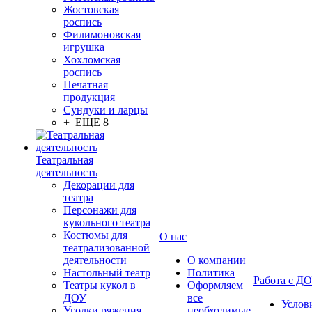
Жостовская
роспись
Филимоновская
игрушка
Хохломская
роспись
Печатная
продукция
Сундуки и ларцы
+ ЕЩЕ 8
Театральная
деятельность
Декорации для
театра
Персонажи для
кукольного театра
Костюмы для
О нас
театрализованной
деятельности
О компании
Настольный театр
Политика
Работа с Д
Театры кукол в
Оформляем
ДОУ
все
Услов
Уголки ряжения
необходимые