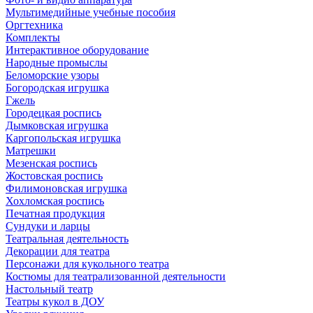
Мультимедийные учебные пособия
Оргтехника
Комплекты
Интерактивное оборудование
Народные промыслы
Беломорские узоры
Богородская игрушка
Гжель
Городецкая роспись
Дымковская игрушка
Каргопольская игрушка
Матрешки
Мезенская роспись
Жостовская роспись
Филимоновская игрушка
Хохломская роспись
Печатная продукция
Сундуки и ларцы
Театральная деятельность
Декорации для театра
Персонажи для кукольного театра
Костюмы для театрализованной деятельности
Настольный театр
Театры кукол в ДОУ