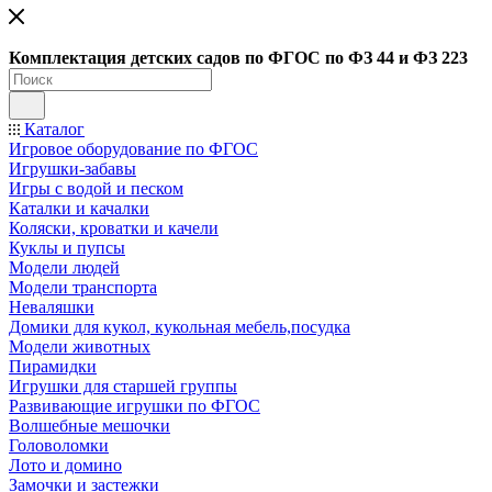
Ко
мплектация детских садов по ФГОC по ФЗ 44 и ФЗ 223
Каталог
Игровое оборудование по ФГОС
Игрушки-забавы
Игры с водой и песком
Каталки и качалки
Коляски, кроватки и качели
Куклы и пупсы
Модели людей
Модели транспорта
Неваляшки
Домики для кукол, кукольная мебель,посудка
Модели животных
Пирамидки
Игрушки для старшей группы
Развивающие игрушки по ФГОС
Волшебные мешочки
Головоломки
Лото и домино
Замочки и застежки