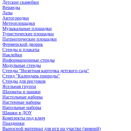
Детские скамейки
Веранды
Лазы
Автогородки
Метеоплощадки
Музыкальные площадки
Туристические площадки
Патриотические площадки
Фермерский дворик
Стенды и плакаты
Наклейки
Информационные стенды
Модульные стенды
Стенды "Визитная карточка детского сада"
Стенд "Календарь природы"
Стенды для рисунков
Ясельная группа
Шахматы и шашки
Настольные наборы
Настенные наборы
Напольные наборы
Шашки в ДОУ
Комплекты под ключ
Праздники
Выносной материал для игр на участке (зимний)