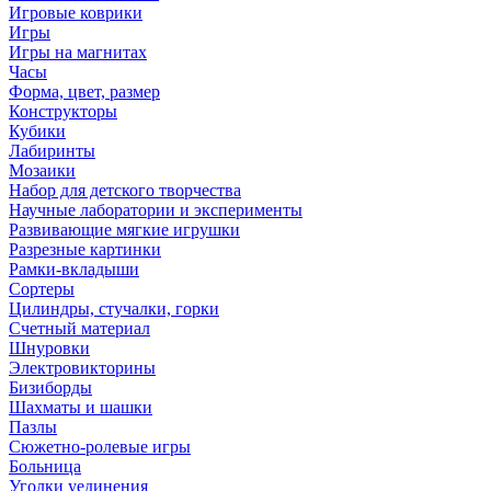
Игровые коврики
Игры
Игры на магнитах
Часы
Форма, цвет, размер
Конструкторы
Кубики
Лабиринты
Мозаики
Набор для детского творчества
Научные лаборатории и эксперименты
Развивающие мягкие игрушки
Разрезные картинки
Рамки-вкладыши
Сортеры
Цилиндры, стучалки, горки
Счетный материал
Шнуровки
Электровикторины
Бизиборды
Шахматы и шашки
Пазлы
Сюжетно-ролевые игры
Больница
Уголки уединения