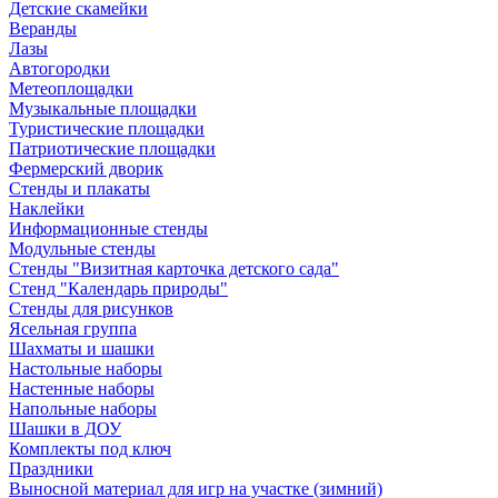
Детские скамейки
Веранды
Лазы
Автогородки
Метеоплощадки
Музыкальные площадки
Туристические площадки
Патриотические площадки
Фермерский дворик
Стенды и плакаты
Наклейки
Информационные стенды
Модульные стенды
Стенды "Визитная карточка детского сада"
Стенд "Календарь природы"
Стенды для рисунков
Ясельная группа
Шахматы и шашки
Настольные наборы
Настенные наборы
Напольные наборы
Шашки в ДОУ
Комплекты под ключ
Праздники
Выносной материал для игр на участке (зимний)