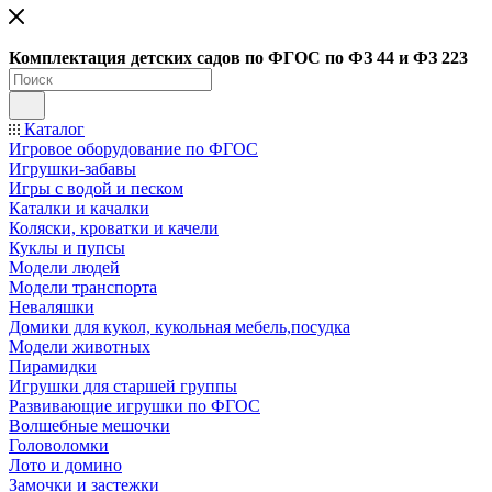
Ко
мплектация детских садов по ФГОC по ФЗ 44 и ФЗ 223
Каталог
Игровое оборудование по ФГОС
Игрушки-забавы
Игры с водой и песком
Каталки и качалки
Коляски, кроватки и качели
Куклы и пупсы
Модели людей
Модели транспорта
Неваляшки
Домики для кукол, кукольная мебель,посудка
Модели животных
Пирамидки
Игрушки для старшей группы
Развивающие игрушки по ФГОС
Волшебные мешочки
Головоломки
Лото и домино
Замочки и застежки