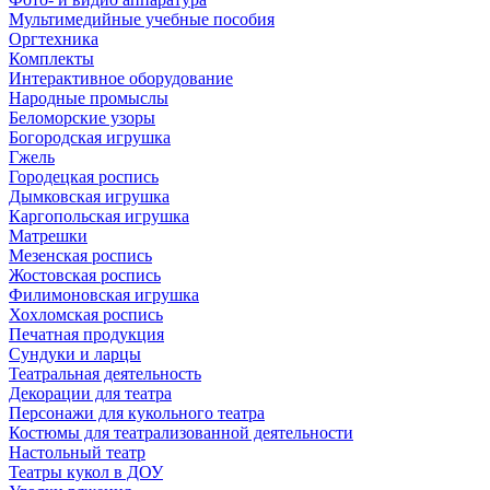
Мультимедийные учебные пособия
Оргтехника
Комплекты
Интерактивное оборудование
Народные промыслы
Беломорские узоры
Богородская игрушка
Гжель
Городецкая роспись
Дымковская игрушка
Каргопольская игрушка
Матрешки
Мезенская роспись
Жостовская роспись
Филимоновская игрушка
Хохломская роспись
Печатная продукция
Сундуки и ларцы
Театральная деятельность
Декорации для театра
Персонажи для кукольного театра
Костюмы для театрализованной деятельности
Настольный театр
Театры кукол в ДОУ