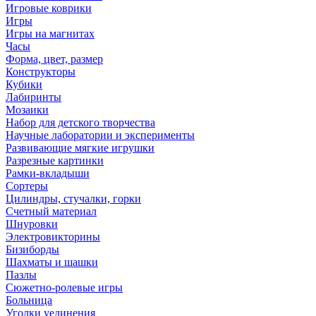
Игровые коврики
Игры
Игры на магнитах
Часы
Форма, цвет, размер
Конструкторы
Кубики
Лабиринты
Мозаики
Набор для детского творчества
Научные лаборатории и эксперименты
Развивающие мягкие игрушки
Разрезные картинки
Рамки-вкладыши
Сортеры
Цилиндры, стучалки, горки
Счетный материал
Шнуровки
Электровикторины
Бизиборды
Шахматы и шашки
Пазлы
Сюжетно-ролевые игры
Больница
Уголки уединения