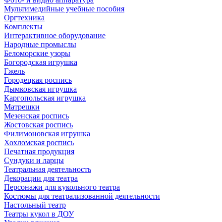
Мультимедийные учебные пособия
Оргтехника
Комплекты
Интерактивное оборудование
Народные промыслы
Беломорские узоры
Богородская игрушка
Гжель
Городецкая роспись
Дымковская игрушка
Каргопольская игрушка
Матрешки
Мезенская роспись
Жостовская роспись
Филимоновская игрушка
Хохломская роспись
Печатная продукция
Сундуки и ларцы
Театральная деятельность
Декорации для театра
Персонажи для кукольного театра
Костюмы для театрализованной деятельности
Настольный театр
Театры кукол в ДОУ