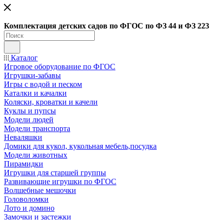
Ко
мплектация детских садов по ФГОC по ФЗ 44 и ФЗ 223
Каталог
Игровое оборудование по ФГОС
Игрушки-забавы
Игры с водой и песком
Каталки и качалки
Коляски, кроватки и качели
Куклы и пупсы
Модели людей
Модели транспорта
Неваляшки
Домики для кукол, кукольная мебель,посудка
Модели животных
Пирамидки
Игрушки для старшей группы
Развивающие игрушки по ФГОС
Волшебные мешочки
Головоломки
Лото и домино
Замочки и застежки