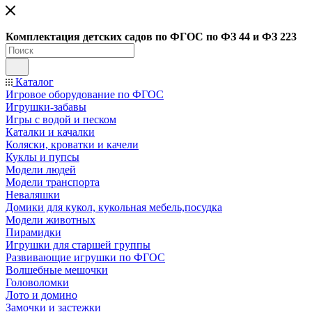
Ко
мплектация детских садов по ФГОC по ФЗ 44 и ФЗ 223
Каталог
Игровое оборудование по ФГОС
Игрушки-забавы
Игры с водой и песком
Каталки и качалки
Коляски, кроватки и качели
Куклы и пупсы
Модели людей
Модели транспорта
Неваляшки
Домики для кукол, кукольная мебель,посудка
Модели животных
Пирамидки
Игрушки для старшей группы
Развивающие игрушки по ФГОС
Волшебные мешочки
Головоломки
Лото и домино
Замочки и застежки