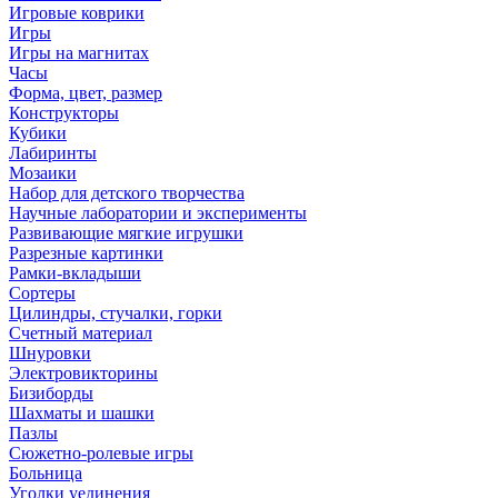
Игровые коврики
Игры
Игры на магнитах
Часы
Форма, цвет, размер
Конструкторы
Кубики
Лабиринты
Мозаики
Набор для детского творчества
Научные лаборатории и эксперименты
Развивающие мягкие игрушки
Разрезные картинки
Рамки-вкладыши
Сортеры
Цилиндры, стучалки, горки
Счетный материал
Шнуровки
Электровикторины
Бизиборды
Шахматы и шашки
Пазлы
Сюжетно-ролевые игры
Больница
Уголки уединения