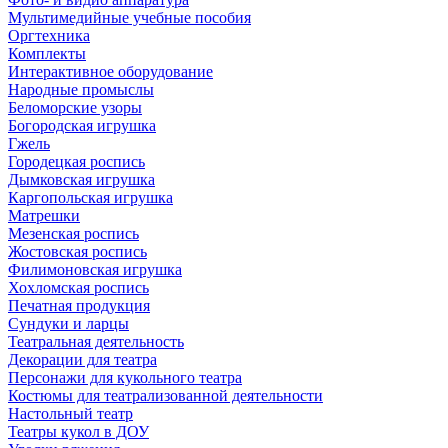
Мультимедийные учебные пособия
Оргтехника
Комплекты
Интерактивное оборудование
Народные промыслы
Беломорские узоры
Богородская игрушка
Гжель
Городецкая роспись
Дымковская игрушка
Каргопольская игрушка
Матрешки
Мезенская роспись
Жостовская роспись
Филимоновская игрушка
Хохломская роспись
Печатная продукция
Сундуки и ларцы
Театральная деятельность
Декорации для театра
Персонажи для кукольного театра
Костюмы для театрализованной деятельности
Настольный театр
Театры кукол в ДОУ