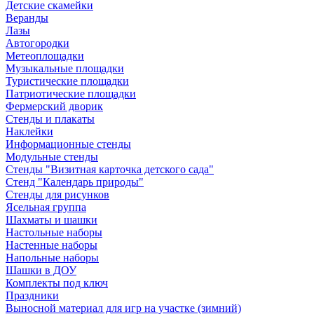
Детские скамейки
Веранды
Лазы
Автогородки
Метеоплощадки
Музыкальные площадки
Туристические площадки
Патриотические площадки
Фермерский дворик
Стенды и плакаты
Наклейки
Информационные стенды
Модульные стенды
Стенды "Визитная карточка детского сада"
Стенд "Календарь природы"
Стенды для рисунков
Ясельная группа
Шахматы и шашки
Настольные наборы
Настенные наборы
Напольные наборы
Шашки в ДОУ
Комплекты под ключ
Праздники
Выносной материал для игр на участке (зимний)